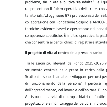
problema, sia in età evolutiva sia adulta”. Le É
rappresentano il fulcro operativo della rete, con 
territoriali. Ad oggi sono 67 i professionisti del SS
collaborazione con Fondazione Sospiro e AMICO-DI O
tecniche evidence-based e opereranno nei servizi p
competenze specifiche. È inoltre operativa la piatt
che consentirà ai centri clinici di registrare attivit
Il progetto di vita al centro della presa in carico
Tra le azioni più rilevanti del Fondo 2025-2026 vi
strumento centrale nella presa in carico dell
Scattoni – sono chiamate a sviluppare percorsi perso
di funzionamento della persona”. I percorsi r
dell’apprendimento, del lavoro e dell’abitare. È ino
Autismo nei servizi di neuropsichiatria infantile 
progettazione e monitoraggio dei percorsi individua