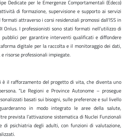
quipe Dedicate per le Emergenze Comportamentali (Edeco)
attività di formazione, supervisione e supporto ai servizi
N formati attraverso i corsi residenziali promossi dall’ISS in
nlus. I professionisti sono stati formati nell’utilizzo di
ubblici per garantire interventi qualificati e diffondere
aforma digitale per la raccolta e il monitoraggio dei dati,
à e risorse professionali impiegate.
 è il rafforzamento del progetto di vita, che diventa uno
a persona. “Le Regioni e Province Autonome – prosegue
nalizzati basati sui bisogni, sulle preferenze e sul livello
iguarderanno in modo integrato le aree della salute,
ltre prevista l’attivazione sistematica di Nuclei Funzionali
e di psichiatria degli adulti, con funzioni di valutazione,
lizzati.