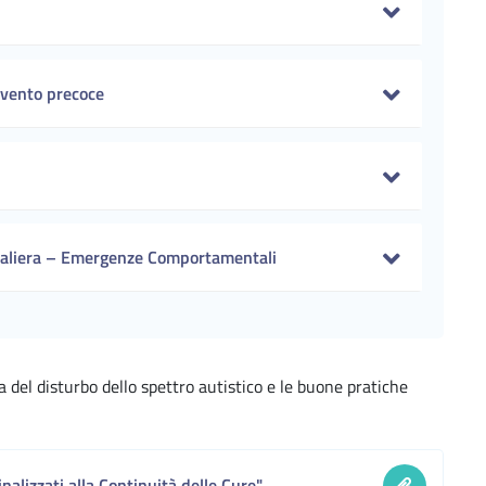
rvento precoce
daliera – Emergenze Comportamentali
 del disturbo dello spettro autistico e le buone pratiche
nalizzati alla Continuità delle Cure"