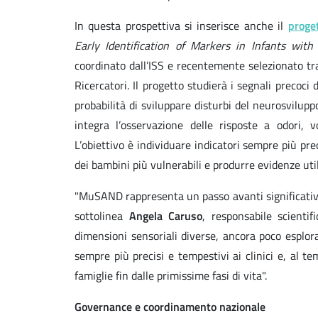
In questa prospettiva si inserisce anche il
prog
Early Identification of Markers in Infants wit
coordinato dall’ISS e recentemente selezionato tra
Ricercatori. Il progetto studierà i segnali precoci
probabilità di sviluppare disturbi del neurosvilup
integra l’osservazione delle risposte a odori, v
L’obiettivo è individuare indicatori sempre più prec
dei bambini più vulnerabili e produrre evidenze utili
"MuSAND rappresenta un passo avanti significativo
sottolinea
Angela Caruso
, responsabile scienti
dimensioni sensoriali diverse, ancora poco esplor
sempre più precisi e tempestivi ai clinici e, al t
famiglie fin dalle primissime fasi di vita".
Governance e coordinamento nazionale